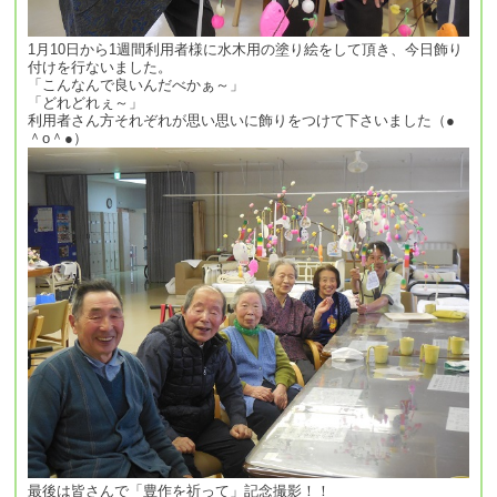
1月10日から1週間利用者様に水木用の塗り絵をして頂き、今日飾り
付けを行ないました。
「こんなんで良いんだべかぁ～」
「どれどれぇ～」
利用者さん方それぞれが思い思いに飾りをつけて下さいました（●
＾o＾●）
最後は皆さんで「豊作を祈って」記念撮影！！