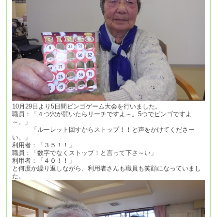
10月29日より5日間ビンゴゲーム大会を行いました。
職員：「４つ穴が開いたらリーチですよ～。5つでビンゴですよ
～。」
「ルーレット回すからストップ！！と声をかけてくださー
い。」
利用者：「３５！！」
職員：「数字でなくストップ！と言って下さ～い」
利用者：「４０！！」
と何度か繰り返しながら、利用者さんも職員も笑顔になっていまし
た。