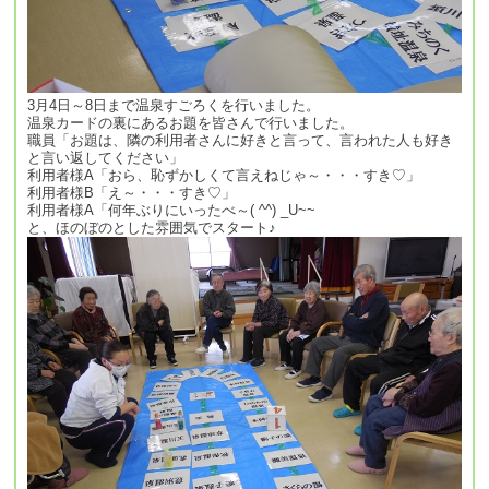
3月4日～8日まで温泉すごろくを行いました。
温泉カードの裏にあるお題を皆さんで行いました。
職員「お題は、隣の利用者さんに好きと言って、言われた人も好き
と言い返してください」
利用者様A「おら、恥ずかしくて言えねじゃ～・・・すき♡」
利用者様B「え～・・・すき♡」
利用者様A「何年ぶりにいったべ～( ^^) _U~~
と、ほのぼのとした雰囲気でスタート♪