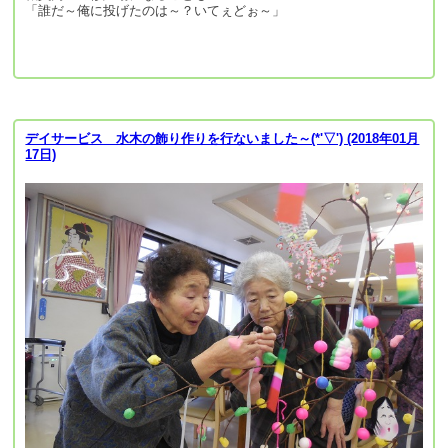
「誰だ～俺に投げたのは～？いてぇどぉ～」
デイサービス 水木の飾り作りを行ないました～(*'▽') (2018年01月
17日)