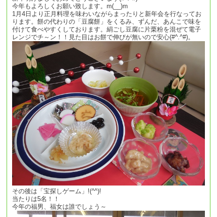
今年もよろしくお願い致します。m(__)m
1月4日より正月料理を味わいながらまったりと新年会を行なってお
ります。餅の代わりの「豆腐餅」をくるみ、ずんだ、あんこで味を
付けて食べやすくしております。絹ごし豆腐に片栗粉を混ぜて電子
レンジでチ～ン！！見た目はお餅で伸びが無いので安心(#^.^#)。
その後は「宝探しゲーム」!(^^)!
当たりは5名！！
今年の福男、福女は誰でしょう～