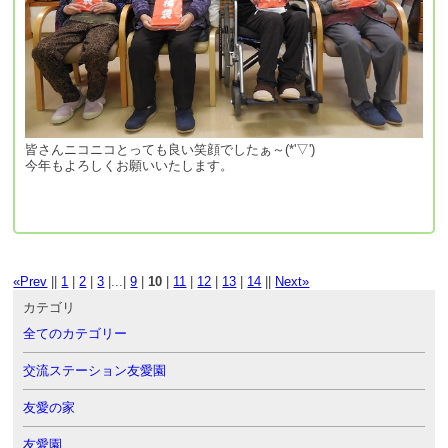
皆さんニコニコとっても良い笑顔でしたぁ～(*'▽')
今年もよろしくお願いいたします。
«Prev
||
1
|
2
|
3
|...|
9
|
10
|
11
|
12
|
13
|
14
||
Next»
カテゴリ
全てのカテゴリー
交流ステーション友愛園
友愛の家
友愛園