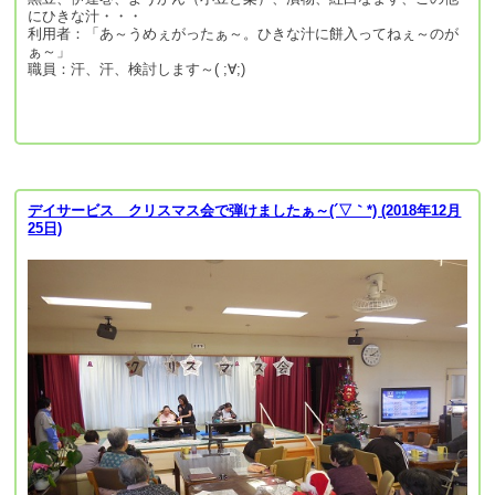
にひきな汁・・・
利用者：「あ～うめぇがったぁ～。ひきな汁に餅入ってねぇ～のが
ぁ～」
職員：汗、汗、検討します～( ;∀;)
デイサービス クリスマス会で弾けましたぁ～(´▽｀*) (2018年12月
25日)