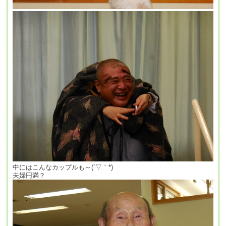
中にはこんなカップルも～(´▽｀*)
夫婦円満？