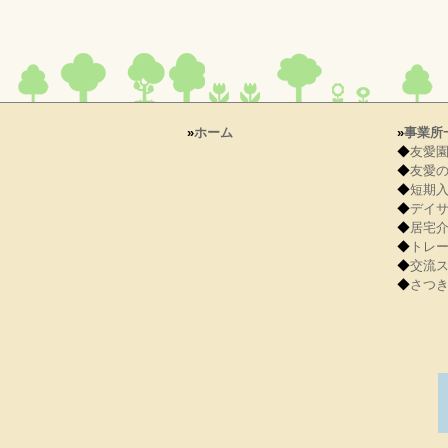
»
ホーム
»
事業所
◆
友愛
◆
友愛
◆
短期
◆
デイ
◆
居宅
◆
トレ
◆
交流
◆
さつ