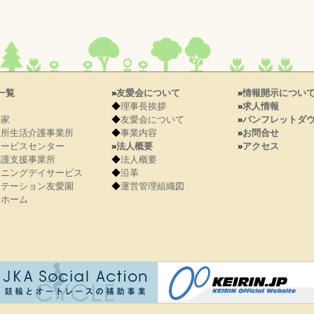
一覧
»
友愛会について
»
情報開示につい
園
◆
理事長挨拶
»
求人情報
の家
◆
友愛会について
»
パンフレットダ
入所生活介護事業所
◆
事業内容
»
お問合せ
サービスセンター
»
法人概要
»
アクセス
介護支援事業所
◆
法人概要
ーニングデイサービス
◆
沿革
ステーション友愛園
◆
運営管理組織図
きホーム