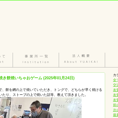
カ
焼いちゃおゲーム (2025年01月24日)
全
交
まで、餅を網の上で焼いていただき、トングで、どちらが早く焼ける
友
いたり、ストーブの上で焼いた話等、教えて頂きました。
友
友
前
次
最